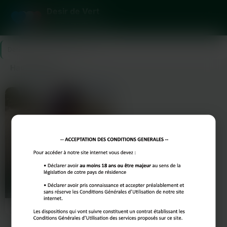
Desir de Vert
Plan cul rapide et gratuit
Desir de Vert
>
Haute-Marne
Haute-Marne
Ines
41 ans
Langres
Envie de sensations brutales et
animales ce soir ? Alors rejoins-moi
vite ! Je suis…