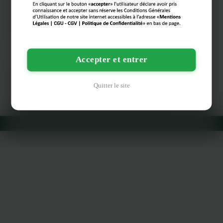
LES DÉPARTEMENTS VOISINS
Marne
LES PRINCIPALES VILLES
Accepter et entrer
Paris
Marseille
Lyon
Toulouse
Nice
Quitter le site
Bordeaux
Lille
Reims
Toulon
Dijon