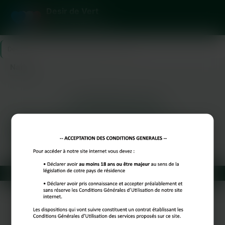
Desir de Vert
Plan cul rapide et gratuit
Desir de Vert
>
Meurthe-et-Moselle
>
Nancy
Nancy
LES PRINCIPALES VILLES
Paris
Marseille
Lyon
Toulouse
Nice
Bordeaux
Lille
Reims
Toulon
Dijon