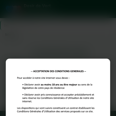
Desir de Vert
Plan cul rapide et gratuit
Desir de Vert
>
Meuse
Meuse
LES DÉPARTEMENTS VOISINS
Marne
LES PRINCIPALES VILLES
Paris
Marseille
Lyon
Toulouse
Nice
Bordeaux
Lille
Reims
Toulon
Dijon